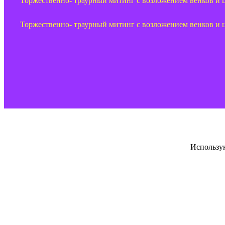
Торжественно- траурный митинг с возложением венков и ц
Торжественно- траурный митинг с возложением венков и цв
Использу