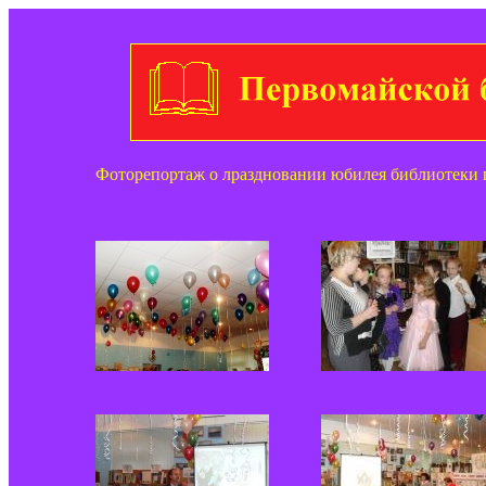
Фоторепортаж о лраздновании юбилея библиотеки п