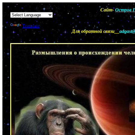
Сайт-
Остров П
Powered by
Translate
Для обратной связи__
adgast@