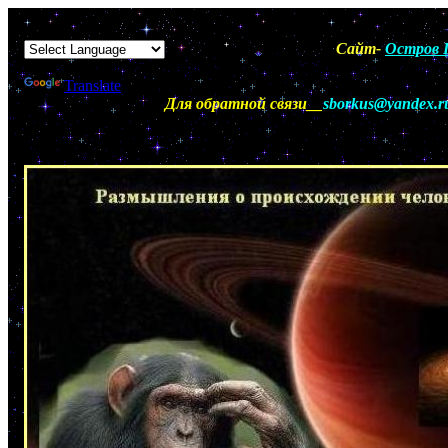
Сайт-
Остров П
Powered by
Translate
Для обратной связи__
sborkus@yandex.r