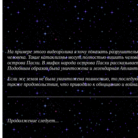
На примере этого видеоролика я хочу показать разрушительн
человека. Такие катаклизмы могут полностью лишить челов
острова Пасхи. В мифах народа острова Пасхи рассказываетс
Подобным образом была уничтожена и легендарная Атлант
Если же земля не была уничтожена полностью, то последую
также продовольствия, что приводило к обнищанию и войнам
_____________________________________________________
Продолжение следует...