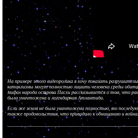
На примере этого видеоролика я хочу показать разрушительн
катаклизмы могут полностью лишить человека среды обитан
мифах народа острова Пасхи рассказывается о том, что ран
была уничтожена и легендарная Атлантида.
Если же земля не была уничтожена полностью, то последую
также продовольствия, что приводило к обнищанию и войнам
_____________________________________________________